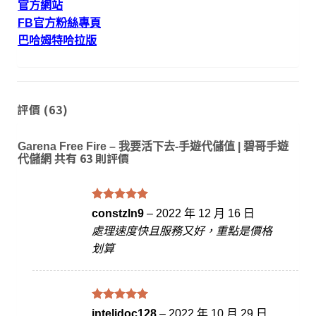
官方網站
FB官方粉絲專頁
巴哈姆特哈拉版
評價 (63)
Garena Free Fire – 我要活下去-手遊代儲值 | 碧哥手遊
共有 63 則評價
代儲網
評分
滿
5
constzln9
–
2022 年 12 月 16 日
分 5
處理速度快且服務又好，重點是價格
划算
評分
滿
5
intelidoc128
–
2022 年 10 月 29 日