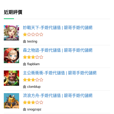
近期評價
妙戰天下-手遊代儲值 | 碧哥手遊代儲網
評
由 testing
分
1
森之物語-手遊代儲值 | 碧哥手遊代儲網
滿
分
5
評分
由 flapblam
滿
3
分 5
主公衝衝衝-手遊代儲值 | 碧哥手遊代儲網
評分
由 clomblup
滿
3
分 5
流浪方舟-手遊代儲值 | 碧哥手遊代儲網
評分
由 snogzopz
滿
3