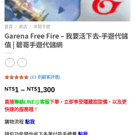
首頁
/
商店
/
休閒手遊
Garena Free Fire – 我要活下去-手遊代儲
值 | 碧哥手遊代儲網
(
63
則顧客評價)
評分
63
5.00
1
–
1,300
NT$
NT$
/ 5，已有
位顧客進行
評分
直接
聯絡LINE@客服
下單，立即享受隱藏甜甜價、以及更
快速的服務哦！
購物流程
點我
錢包功能替你省下多筆付款手續費
點我