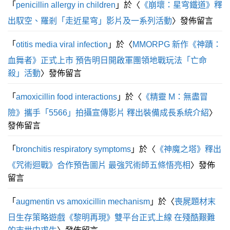
「
penicillin allergy in children
」於〈
《崩壞：星穹鐵道》釋
出馭空、羅剎「走近星穹」影片及一系列活動
〉發佈留言
「
otitis media viral infection
」於〈
MMORPG 新作《神蹟：
血舞者》正式上市 預告明日開啟軍團領地戰玩法「亡命
殺」活動
〉發佈留言
「
amoxicillin food interactions
」於〈
《精靈 M：無盡冒
險》攜手「5566」拍攝宣傳影片 釋出裝備成長系統介紹
〉
發佈留言
「
bronchitis respiratory symptoms
」於〈
《神魔之塔》釋出
《咒術迴戰》合作預告圖片 最強咒術師五條悟亮相
〉發佈
留言
「
augmentin vs amoxicillin mechanism
」於〈
喪屍題材末
日生存策略遊戲《黎明再現》雙平台正式上線 在殘酷艱難