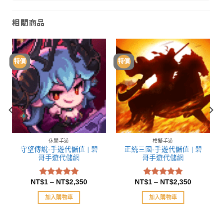
相關商品
特價
特價
休閒手遊
模擬手遊
守望傳說-手遊代儲值 | 碧
正統三國-手遊代儲值 | 碧
哥手遊代儲網
哥手遊代儲網
NT$
1
–
NT$
2,350
NT$
1
–
NT$
2,350
評分
評分
5.00
5.00
滿分 5
滿分 5
加入購物車
加入購物車