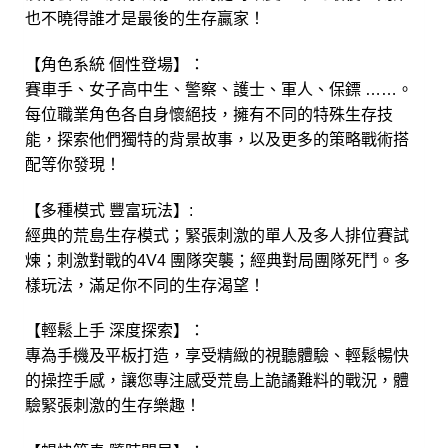
也不曉得誰才是最後的生存贏家！
【角色系統 個性登場】：
賽車手、女子高中生、警察、護士、軍人、保鏢 ……。
每位職業角色各自身懷絕技，擁有不同的特殊生存技
能，探索他們獨特的背景故事，以及更多的策略戰術搭
配等你發現！
【多種模式 豐富玩法】:
經典的荒島生存模式；緊張刺激的單人及多人排位賽試
煉；刺激對戰的4V4 團隊突襲；經典對局團隊死鬥。多
樣玩法，滿足你不同的生存渴望！
【輕鬆上手 深度探索】：
專為手機及平板打造，享受精緻的視聽體驗、輕鬆暢快
的操控手感，讓您專注感受荒島上詭譎難料的戰況，體
驗緊張刺激的生存樂趣！