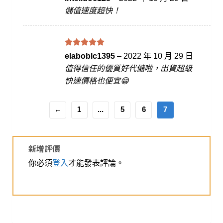
分 5
儲值速度超快！
評分
滿
5
elaboblc1395
–
2022 年 10 月 29 日
分 5
值得信任的優質好代儲啦，出貨超級
快速價格也便宜😁
←
1
...
5
6
7
新增評價
你必須
登入
才能發表評論。