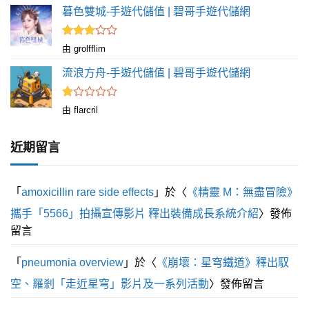
分 5
暮色雙城-手遊代儲值 | 碧哥手遊代儲網
評分
由 grolfflim
滿
3
分 5
流浪方舟-手遊代儲值 | 碧哥手遊代儲網
評
由 flarcril
分
1
滿
近期留言
分
5
「
amoxicillin rare side effects
」於〈
《精靈 M：無盡冒險》
攜手「5566」拍攝宣傳影片 釋出裝備成長系統介紹
〉發佈
留言
「
pneumonia overview
」於〈
《崩壞：星穹鐵道》釋出馭
空、羅剎「走近星穹」影片及一系列活動
〉發佈留言