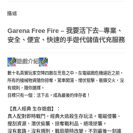
描述
專業、
Garena Free Fire – 我要活下去─
安全、便宜、快速的手遊代儲值代充服務
遊戲介紹
數十名真實玩家空降四散在荒島之中，在電磁圈危機逼近之前，
所有的槍械物資隨你掠奪，駕車闖蕩、埋伏狙擊、衝鋒交火，沒
有規則，隨你選擇。
目標只有一個：活下去，成為最後的倖存者！
【真人經典 生存遊戲】：
真人配對即時戰鬥，經典大逃殺生存玩法。電磁侵襲、
搜刮資源、潛伏偷襲、掠奪戰利品、絕境逆襲。
沒有套路，沒有規則，戰局隨時改變，不到最後一刻誰