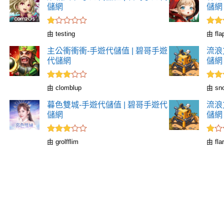
儲網
儲網
評
評分
由 testing
由 fla
分
滿
3
1
分 5
主公衝衝衝-手遊代儲值 | 碧哥手遊
流浪
滿
代儲網
儲網
分
5
評分
評分
由 clomblup
由 sn
滿
滿
3
3
分 5
分 5
暮色雙城-手遊代儲值 | 碧哥手遊代
流浪
儲網
儲網
評分
評
由 grolfflim
由 flar
滿
分
3
1
分 5
滿
分
5