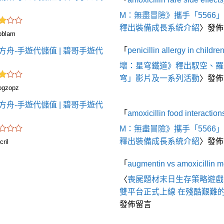
M：無盡冒險》攜手「5566
釋出裝備成長系統介紹
〉發佈
pblam
「
penicillin allergy in childre
方舟-手遊代儲值 | 碧哥手遊代
壞：星穹鐵道》釋出馭空、羅
穹」影片及一系列活動
〉發佈
ogzopz
方舟-手遊代儲值 | 碧哥手遊代
「
amoxicillin food interaction
M：無盡冒險》攜手「5566
釋出裝備成長系統介紹
〉發佈
cril
「
augmentin vs amoxicillin 
〈
喪屍題材末日生存策略遊戲
雙平台正式上線 在殘酷艱難
發佈留言