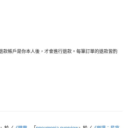
退款帳戶是你本人後，才會進行退款。每筆訂單的退款皆酌
」於〈
《精靈
「
pneumonia overview
」於〈
《崩壞：星穹