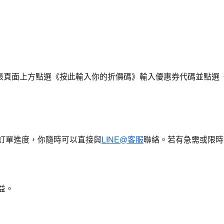
帳頁面上方點選《按此輸入你的折價碼》輸入優惠券代碼並點選
握訂單進度，你隨時可以直接與
LINE@客服
聯絡。若有急需或限時
益。