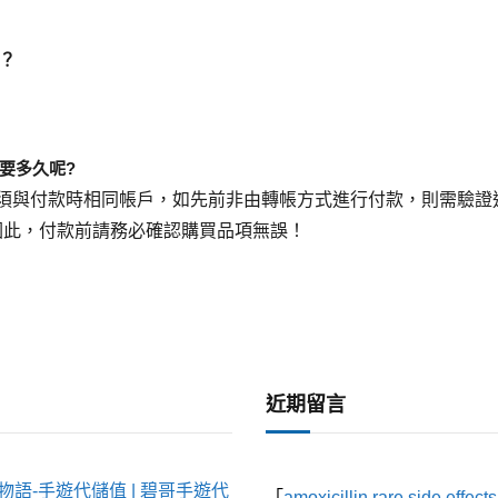
？
要多久呢?
須與付款時相同帳戶，如先前非由轉帳方式進行付款，則需驗證
，因此，付款前請務必確認購買品項無誤！
近期留言
物語-手遊代儲值 | 碧哥手遊代
「
amoxicillin rare side effects