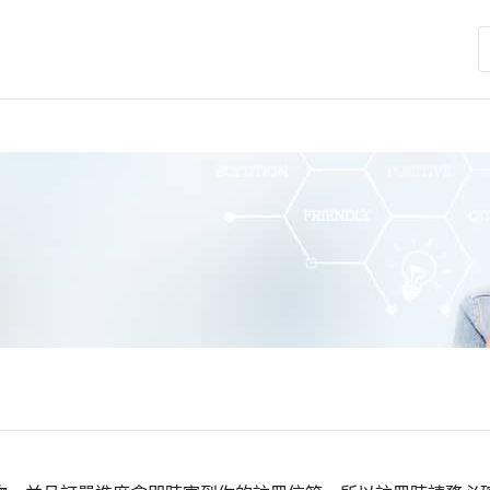
搜
尋
關
鍵
字