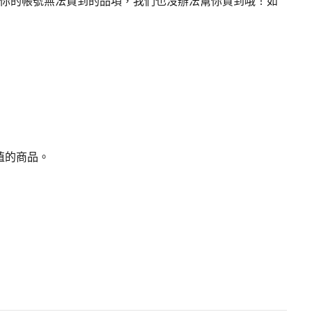
果你的帳號無法買到的品項，我們也沒辦法幫你買到哦！如
值的商品。