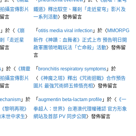
」拍攝宣傳影片
鐵道》釋出馭空、羅剎「走近星穹」影片及
留言
一系列活動
〉發佈留言
n
」於〈
《崩
「
otitis media viral infection
」於〈
MMORPG
剎「走近星
新作《神蹟：血舞者》正式上市 預告明日開
留言
啟軍團領地戰玩法「亡命殺」活動
〉發佈留
言
s
」於〈
《精靈
「
bronchitis respiratory symptoms
」於
」拍攝宣傳影片
〈
《神魔之塔》釋出《咒術迴戰》合作預告
留言
圖片 最強咒術師五條悟亮相
〉發佈留言
mechanism
」於
「
augmentin beta‑lactam profile
」於〈
《一
《黎明再現》
拳超人：世界》台港澳代理權確認 官方形象
的末世中求生
〉
網站及首部 PV 同步公開
〉發佈留言