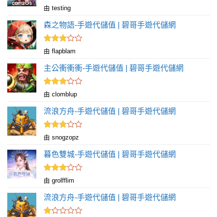
評
由 testing
分
1
森之物語-手遊代儲值 | 碧哥手遊代儲網
滿
分
5
評分
由 flapblam
滿
3
分 5
主公衝衝衝-手遊代儲值 | 碧哥手遊代儲網
評分
由 clomblup
滿
3
分 5
流浪方舟-手遊代儲值 | 碧哥手遊代儲網
評分
由 snogzopz
滿
3
分 5
暮色雙城-手遊代儲值 | 碧哥手遊代儲網
評分
由 grolfflim
滿
3
分 5
流浪方舟-手遊代儲值 | 碧哥手遊代儲網