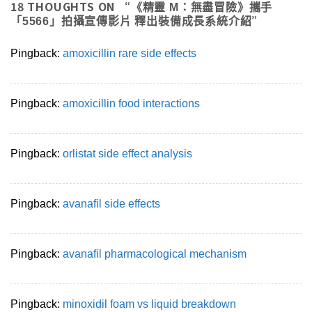
18 THOUGHTS ON “
《精靈 M：無盡冒險》攜手
”
「5566」拍攝宣傳影片 釋出裝備成長系統介紹
Pingback:
amoxicillin rare side effects
Pingback:
amoxicillin food interactions
Pingback:
orlistat side effect analysis
Pingback:
avanafil side effects
Pingback:
avanafil pharmacological mechanism
Pingback:
minoxidil foam vs liquid breakdown