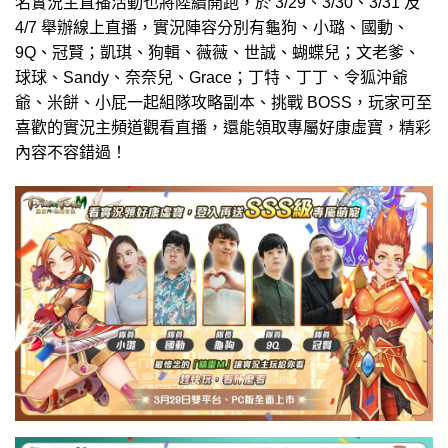
名實況主直播活動也將陸續開跑，於 3/29、3/30、3/31 及
4/7 舉辦線上直播，實況陣容分別有龜狗、小璐、國動、
9Q、冠賢；凱琪、狗輯、薇薇、世誠、蝴蝶兒；文老爹、
球球、Sandy、奈奈兒、Grace；丁特、丁丁、令狐沖爺
爺、米餅、小屁一起組隊攻略副本、挑戰 BOSS，玩家可至
喜歡的實況主頻道觀看直播，還能領取專屬好康虛寶，精彩
內容不容錯過！