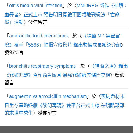
「
otitis media viral infection
」於〈
MMORPG 新作《神蹟：
血舞者》正式上市 預告明日開啟軍團領地戰玩法「亡命
殺」活動
〉發佈留言
「
amoxicillin food interactions
」於〈
《精靈 M：無盡冒
險》攜手「5566」拍攝宣傳影片 釋出裝備成長系統介紹
〉
發佈留言
「
bronchitis respiratory symptoms
」於〈
《神魔之塔》釋出
《咒術迴戰》合作預告圖片 最強咒術師五條悟亮相
〉發佈
留言
「
augmentin vs amoxicillin mechanism
」於〈
喪屍題材末
日生存策略遊戲《黎明再現》雙平台正式上線 在殘酷艱難
的末世中求生
〉發佈留言