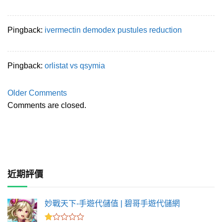
Pingback:
ivermectin demodex pustules reduction
Pingback:
orlistat vs qsymia
Comment
Older Comments
navigation
Comments are closed.
近期評價
妙戰天下-手遊代儲值 | 碧哥手遊代儲網