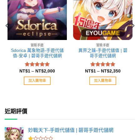
冒險手遊
冒險手遊
Sdorica 萬象物語-手遊代儲
異界之鑰-手遊代儲值 | 碧
值-安卓 | 碧哥手遊代儲網
哥手遊代儲網
NT$
1
–
NT$
2,000
NT$
1
–
NT$
2,350
評分
評分
5.00
5.00
滿分 5
滿分 5
加入購物車
加入購物車
近期評價
妙戰天下-手遊代儲值 | 碧哥手遊代儲網