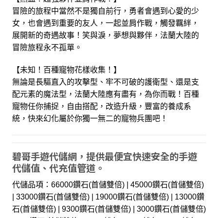
冒險的旅程中當然不是獨自前行，勇者會遇到心愛的少
女，也會遇到重要的友人，一起並肩作戰，觸發羈絆，
展開新的奇遇故事！笑與淚，夢想與夥伴，法蘭大陸的
冒險旅程永不孤單。
【未知！百種寵物花樣收集！】
無論是長驅直入的攻擊型、牢不可破的護衛型、還是支
配元素的魔法型，法蘭大陸應有盡有，為你而戰！百種
寵物任你捕捉，自由搭配，改造升級，豐富的養成系
統，快來幻化屬於你獨一無二的寵物兵團吧！
碧哥手遊代儲網，提供最便宜快速安全的手遊
代儲值、代充值管道。
代儲品項：66000鑽石(首儲雙倍) | 45000鑽石(首儲雙倍)
| 33000鑽石(首儲雙倍) | 19000鑽石(首儲雙倍) | 13000鑽
石(首儲雙倍) | 9300鑽石(首儲雙倍) | 3000鑽石(首儲雙倍)