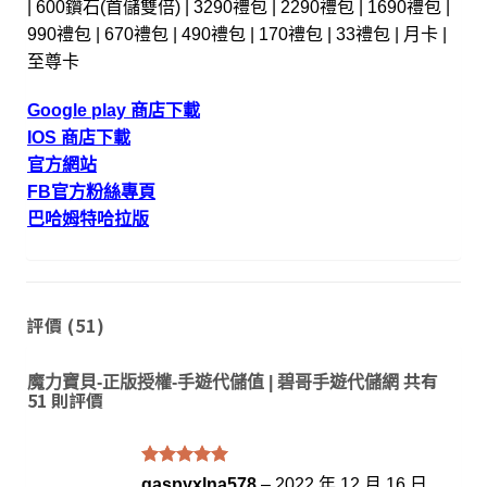
| 600鑽石(首儲雙倍) | 3290禮包 | 2290禮包 | 1690禮包 |
990禮包 | 670禮包 | 490禮包 | 170禮包 | 33禮包 | 月卡 |
至尊卡
Google play 商店下載
IOS 商店下載
官方網站
FB官方粉絲專頁
巴哈姆特哈拉版
評價 (51)
共有
魔力寶貝-正版授權-手遊代儲值 | 碧哥手遊代儲網
51 則評價
評分
滿
5
gaspyxlna578
–
2022 年 12 月 16 日