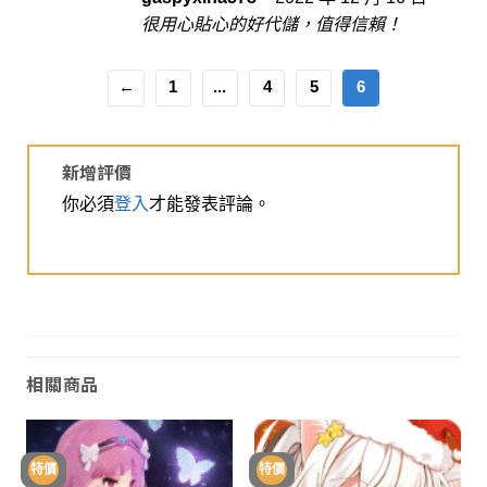
分 5
很用心貼心的好代儲，值得信賴！
←
1
...
4
5
6
新增評價
你必須
登入
才能發表評論。
相關商品
特價
特價