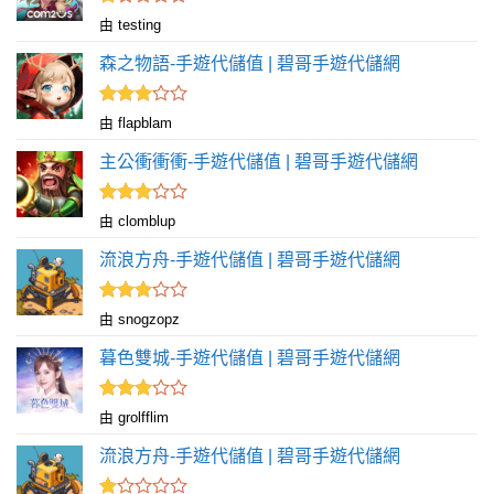
評
由 testing
分
1
森之物語-手遊代儲值 | 碧哥手遊代儲網
滿
分
5
評分
由 flapblam
滿
3
分 5
主公衝衝衝-手遊代儲值 | 碧哥手遊代儲網
評分
由 clomblup
滿
3
分 5
流浪方舟-手遊代儲值 | 碧哥手遊代儲網
評分
由 snogzopz
滿
3
分 5
暮色雙城-手遊代儲值 | 碧哥手遊代儲網
評分
由 grolfflim
滿
3
分 5
流浪方舟-手遊代儲值 | 碧哥手遊代儲網