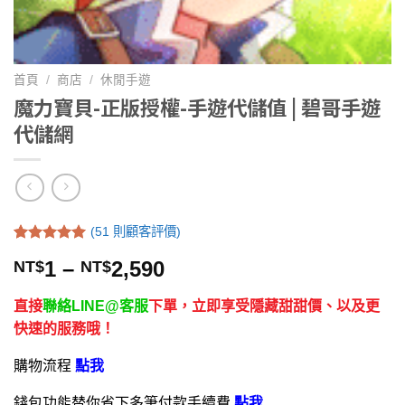
首頁
/
商店
/
休閒手遊
魔力寶貝-正版授權-手遊代儲值 | 碧哥手遊
代儲網
(
51
則顧客評價)
評分
51
5.00
1
–
2,590
NT$
NT$
/ 5，已有
位顧客進行
評分
直接
聯絡LINE@客服
下單，立即享受隱藏甜甜價、以及更
快速的服務哦！
購物流程
點我
錢包功能替你省下多筆付款手續費
點我