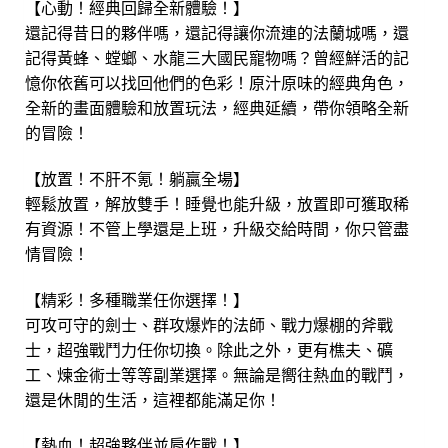
【心動！經典回歸全新體驗！】
還記得昔日的夥伴嗎，還記得讓你流連的法蘭城嗎，還
記得黃蜂、螳螂、水龍三大國民寵物嗎？曾經鮮活的記
憶你依舊可以找回他們的色彩！原汁原味的經典角色，
全新的畫面體驗和放置玩法，經典延續，帶你領略全新
的冒險！
【放置！不肝不氪！躺贏全場】
輕鬆放置，解放雙手！睡覺也能升級，放置即可獲取稀
有資源！不管上學還是上班，升級交給時間，你只管盡
情冒險！
【精彩！多種職業任你選擇！】
可攻可守的劍士、群攻爆炸的法師、戰力爆棚的斧戰
士，超強戰鬥力任你切換。除此之外，更有樵夫、礦
工、煉金術士等等副業選擇。無論是嚮往熱血的戰鬥，
還是休閒的生活，這裡都能滿足你！
【熱血！超強夥伴並肩作戰！】