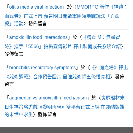
「
otitis media viral infection
」於〈
MMORPG 新作《神蹟：
血舞者》正式上市 預告明日開啟軍團領地戰玩法「亡命
殺」活動
〉發佈留言
「
amoxicillin food interactions
」於〈
《精靈 M：無盡冒
險》攜手「5566」拍攝宣傳影片 釋出裝備成長系統介紹
〉
發佈留言
「
bronchitis respiratory symptoms
」於〈
《神魔之塔》釋出
《咒術迴戰》合作預告圖片 最強咒術師五條悟亮相
〉發佈
留言
「
augmentin vs amoxicillin mechanism
」於〈
喪屍題材末
日生存策略遊戲《黎明再現》雙平台正式上線 在殘酷艱難
的末世中求生
〉發佈留言