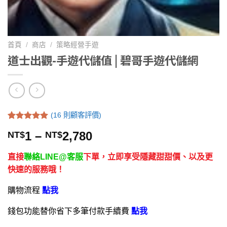
首頁
/
商店
/
策略經營手遊
道士出觀-手遊代儲值 | 碧哥手遊代儲網
(
16
則顧客評價)
評分
16
5.00
1
–
2,780
NT$
NT$
/ 5，已有
位顧客進行
評分
直接
聯絡LINE@客服
下單，立即享受隱藏甜甜價、以及更
快速的服務哦！
購物流程
點我
錢包功能替你省下多筆付款手續費
點我