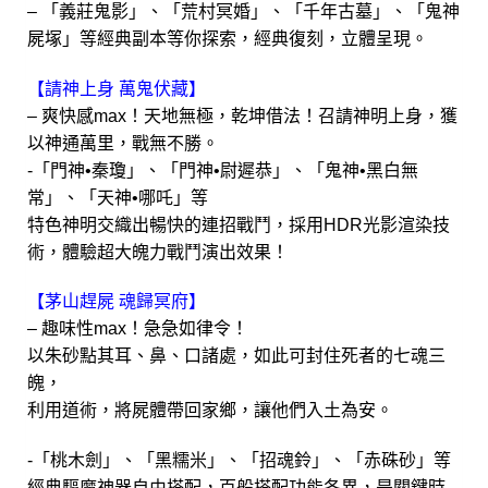
– 「義莊鬼影」、「荒村冥婚」、「千年古墓」、「鬼神
屍塚」等經典副本等你探索，經典復刻，立體呈現。
【請神上身 萬鬼伏藏】
– 爽快感max！天地無極，乾坤借法！召請神明上身，獲
以神通萬里，戰無不勝。
-「門神•秦瓊」、「門神•尉遲恭」、「鬼神•黑白無
常」、「天神•哪吒」等
特色神明交織出暢快的連招戰鬥，採用HDR光影渲染技
術，體驗超大魄力戰鬥演出效果！
【茅山趕屍 魂歸冥府】
– 趣味性max！急急如律令！
以朱砂點其耳、鼻、口諸處，如此可封住死者的七魂三
魄，
利用道術，將屍體帶回家鄉，讓他們入土為安。
-「桃木劍」、「黑糯米」、「招魂鈴」、「赤硃砂」等
經典驅魔神器自由搭配，百般搭配功能各異，是關鍵時