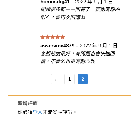
評分
滿
5
homosdqj41
–
2022 年 9 月 1 日
分 5
問題很多都一一回答了，感謝客服的
耐心，會再次回購👍
評分
滿
5
asservmx4879
–
2022 年 9 月 1 日
分 5
客服態度很好，有問題也會快速回
覆，不會的也很有耐心教
←
1
2
新增評價
你必須
登入
才能發表評論。