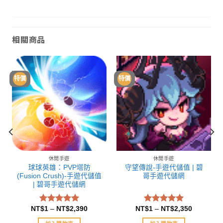
相關商品
特價
特價
休閒手遊
休閒手遊
球球英雄：PVP塔防
守望傳說-手遊代儲值 | 碧
(Fusion Crush)-手遊代儲值
哥手遊代儲網
| 碧哥手遊代儲網
NT$
1
–
NT$
2,390
NT$
1
–
NT$
2,350
評分
評分
4.97
5.00
滿分 5
滿分 5