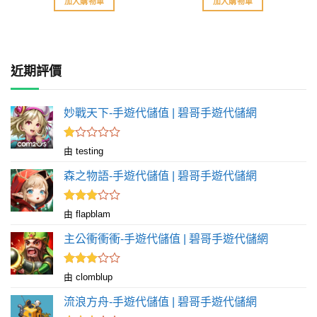
加入購物車
加入購物車
近期評價
妙戰天下-手遊代儲值 | 碧哥手遊代儲網
評
由 testing
分
1
森之物語-手遊代儲值 | 碧哥手遊代儲網
滿
分
5
評分
由 flapblam
滿
3
分 5
主公衝衝衝-手遊代儲值 | 碧哥手遊代儲網
評分
由 clomblup
滿
3
分 5
流浪方舟-手遊代儲值 | 碧哥手遊代儲網