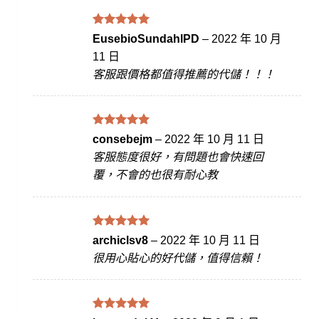
評分
滿
5
EusebioSundahlPD
–
2022 年 10 月
分 5
11 日
客服跟價格都值得推薦的代儲！！！
評分
滿
5
consebejm
–
2022 年 10 月 11 日
分 5
客服態度很好，有問題也會快速回
覆，不會的也很有耐心教
評分
滿
5
archiclsv8
–
2022 年 10 月 11 日
分 5
很用心貼心的好代儲，值得信賴！