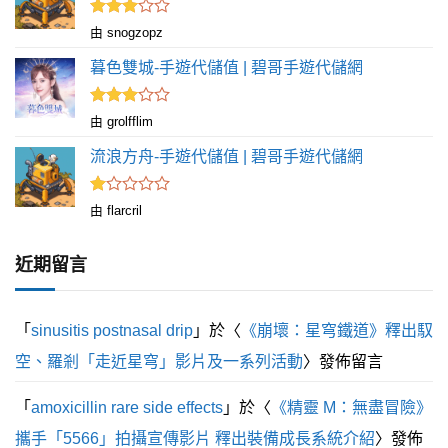
評分
由 snogzopz
滿
3
分 5
暮色雙城-手遊代儲值 | 碧哥手遊代儲網
評分
由 grolfflim
滿
3
分 5
流浪方舟-手遊代儲值 | 碧哥手遊代儲網
評
由 flarcril
分
1
滿
近期留言
分
5
「
sinusitis postnasal drip
」於〈
《崩壞：星穹鐵道》釋出馭
空、羅剎「走近星穹」影片及一系列活動
〉發佈留言
「
amoxicillin rare side effects
」於〈
《精靈 M：無盡冒險》
攜手「5566」拍攝宣傳影片 釋出裝備成長系統介紹
〉發佈