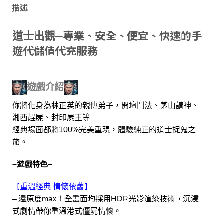
描述
專業、安全、便宜、快速的手
道士出觀─
遊代儲值代充服務
遊戲介紹
你將化身為林正英的親傳弟子，開壇鬥法、茅山請神、
湘西趕屍、封印屍王等
經典場面都將100%完美重現，體驗純正的道士捉鬼之
旅。
–遊戲特色–
【重溫經典 情懷依舊】
– 還原度max！全畫面均採用HDR光影渲染技術，沉浸
式劇情帶你重溫港式僵屍情懷。