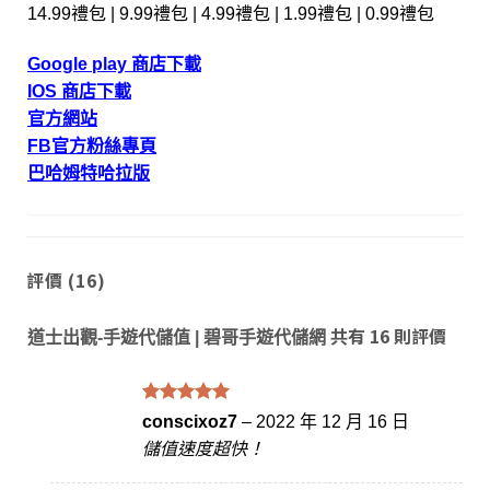
14.99禮包 | 9.99禮包 | 4.99禮包 | 1.99禮包 | 0.99禮包
Google play 商店下載
IOS 商店下載
官方網站
FB官方粉絲專頁
巴哈姆特哈拉版
評價 (16)
共有 16 則評價
道士出觀-手遊代儲值 | 碧哥手遊代儲網
評分
滿
5
conscixoz7
–
2022 年 12 月 16 日
分 5
儲值速度超快！