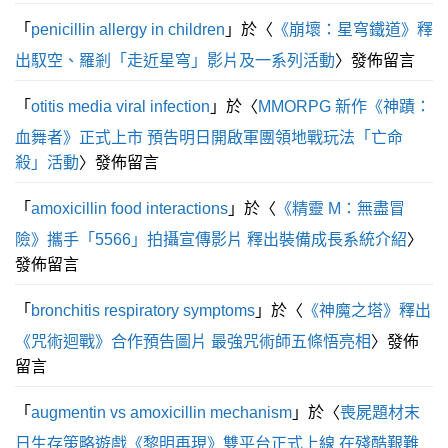
「
penicillin allergy in children
」於〈
《崩壞：星穹鐵道》釋
出馭空、羅剎「走近星穹」影片及一系列活動
〉發佈留言
「
otitis media viral infection
」於〈
MMORPG 新作《神蹟：
血舞者》正式上市 預告明日開啟軍團領地戰玩法「亡命
殺」活動
〉發佈留言
「
amoxicillin food interactions
」於〈
《精靈 M：無盡冒
險》攜手「5566」拍攝宣傳影片 釋出裝備成長系統介紹
〉
發佈留言
「
bronchitis respiratory symptoms
」於〈
《神魔之塔》釋出
《咒術迴戰》合作預告圖片 最強咒術師五條悟亮相
〉發佈
留言
「
augmentin vs amoxicillin mechanism
」於〈
喪屍題材末
日生存策略遊戲《黎明再現》雙平台正式上線 在殘酷艱難