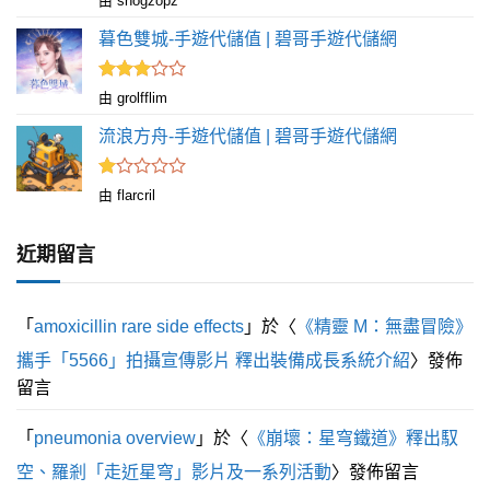
由 snogzopz
滿
3
分 5
暮色雙城-手遊代儲值 | 碧哥手遊代儲網
評分
由 grolfflim
滿
3
分 5
流浪方舟-手遊代儲值 | 碧哥手遊代儲網
評
由 flarcril
分
1
滿
近期留言
分
5
「
amoxicillin rare side effects
」於〈
《精靈 M：無盡冒險》
攜手「5566」拍攝宣傳影片 釋出裝備成長系統介紹
〉發佈
留言
「
pneumonia overview
」於〈
《崩壞：星穹鐵道》釋出馭
空、羅剎「走近星穹」影片及一系列活動
〉發佈留言