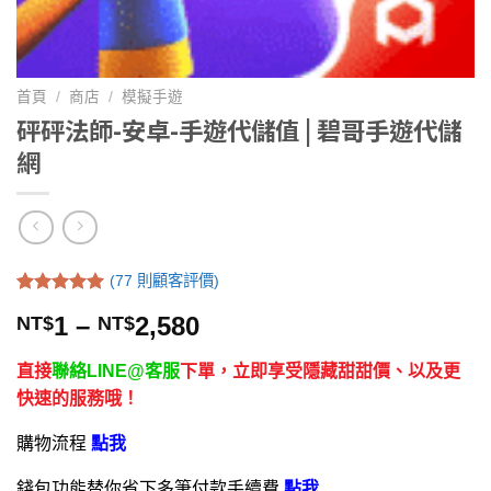
首頁
/
商店
/
模擬手遊
砰砰法師-安卓-手遊代儲值 | 碧哥手遊代儲
網
(
77
則顧客評價)
評分
77
5.00
1
–
2,580
NT$
NT$
/ 5，已有
位顧客進行
評分
直接
聯絡LINE@客服
下單，立即享受隱藏甜甜價、以及更
快速的服務哦！
購物流程
點我
錢包功能替你省下多筆付款手續費
點我