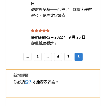
分 5
日
問題很多都一一回答了，感謝客服的
耐心，會再次回購👍
評分
滿
5
hierasmlc2
–
2022 年 9 月 26 日
分 5
儲值速度超快！
←
1
...
6
7
8
新增評價
你必須
登入
才能發表評論。