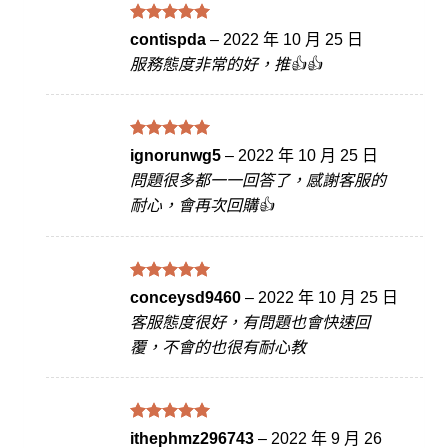
評分
滿
5
contispda
–
2022 年 10 月 25 日
分 5
服務態度非常的好，推👍👍
評分
滿
5
ignorunwg5
–
2022 年 10 月 25 日
分 5
問題很多都一一回答了，感謝客服的
耐心，會再次回購👍
評分
滿
5
conceysd9460
–
2022 年 10 月 25 日
分 5
客服態度很好，有問題也會快速回
覆，不會的也很有耐心教
評分
滿
5
ithephmz296743
–
2022 年 9 月 26