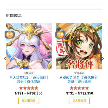
相關商品
特價
特價
休閒手遊
冒險手遊
蒼天英雄誌2-手遊代儲值 |
三國殺名將傳-手遊代儲值 |
碧哥手遊代儲網
碧哥手遊代儲網
NT$
1
–
NT$
2,350
NT$
1
–
NT$
2,350
評分
評分
5.00
5.00
滿分 5
滿分 5
加入購物車
加入購物車