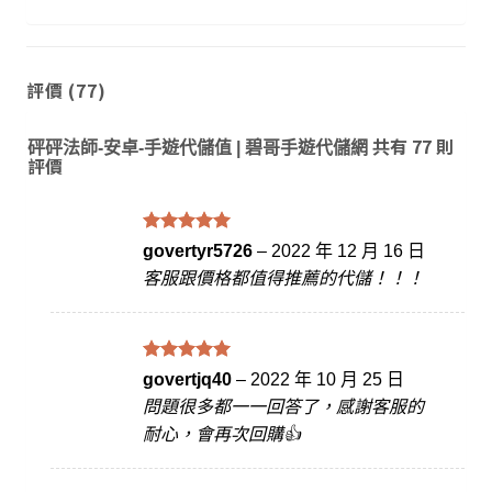
評價 (77)
共有 77 則
砰砰法師-安卓-手遊代儲值 | 碧哥手遊代儲網
評價
評分
滿
5
govertyr5726
–
2022 年 12 月 16 日
分 5
客服跟價格都值得推薦的代儲！！！
評分
滿
5
govertjq40
–
2022 年 10 月 25 日
分 5
問題很多都一一回答了，感謝客服的
耐心，會再次回購👍