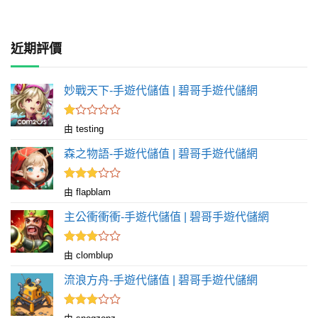
近期評價
妙戰天下-手遊代儲值 | 碧哥手遊代儲網
評
由 testing
分
1
森之物語-手遊代儲值 | 碧哥手遊代儲網
滿
分
5
評分
由 flapblam
滿
3
分 5
主公衝衝衝-手遊代儲值 | 碧哥手遊代儲網
評分
由 clomblup
滿
3
分 5
流浪方舟-手遊代儲值 | 碧哥手遊代儲網
評分