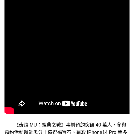
《奇蹟 MU：經典之戰》事前預約突破 40 萬人，參與
預約活動還能瓜分十億祝福寶石、贏取 iPhone14 Pro 等多