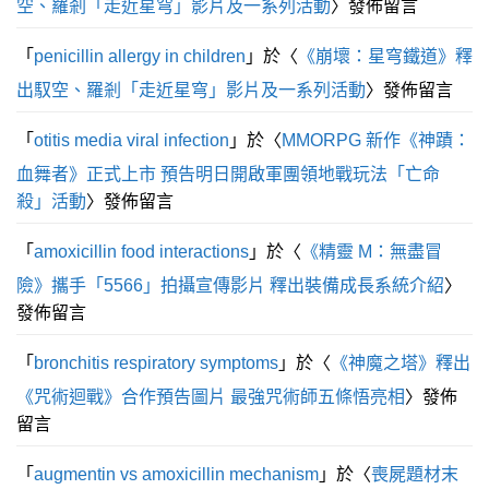
空、羅剎「走近星穹」影片及一系列活動
〉發佈留言
「
penicillin allergy in children
」於〈
《崩壞：星穹鐵道》釋
出馭空、羅剎「走近星穹」影片及一系列活動
〉發佈留言
「
otitis media viral infection
」於〈
MMORPG 新作《神蹟：
血舞者》正式上市 預告明日開啟軍團領地戰玩法「亡命
殺」活動
〉發佈留言
「
amoxicillin food interactions
」於〈
《精靈 M：無盡冒
險》攜手「5566」拍攝宣傳影片 釋出裝備成長系統介紹
〉
發佈留言
「
bronchitis respiratory symptoms
」於〈
《神魔之塔》釋出
《咒術迴戰》合作預告圖片 最強咒術師五條悟亮相
〉發佈
留言
「
augmentin vs amoxicillin mechanism
」於〈
喪屍題材末