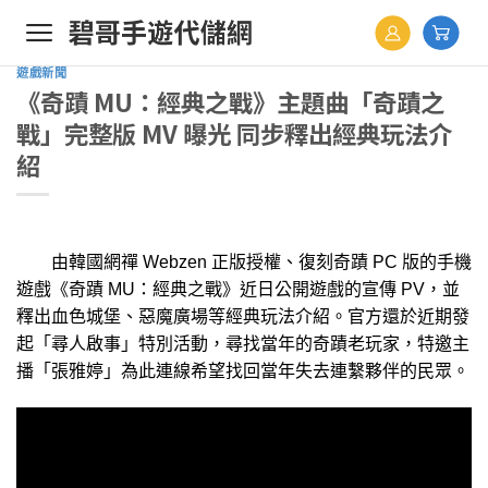
Skip
to
content
遊戲新聞
《奇蹟 MU：經典之戰》主題曲「奇蹟之
戰」完整版 MV 曝光 同步釋出經典玩法介
紹
由韓國網禪 Webzen 正版授權、復刻奇蹟 PC 版的手機
遊戲《奇蹟 MU：經典之戰》近日公開遊戲的宣傳 PV，並
釋出血色城堡、惡魔廣場等經典玩法介紹。官方還於近期發
起「尋人啟事」特別活動，尋找當年的奇蹟老玩家，特邀主
播「張雅婷」為此連線希望找回當年失去連繫夥伴的民眾。