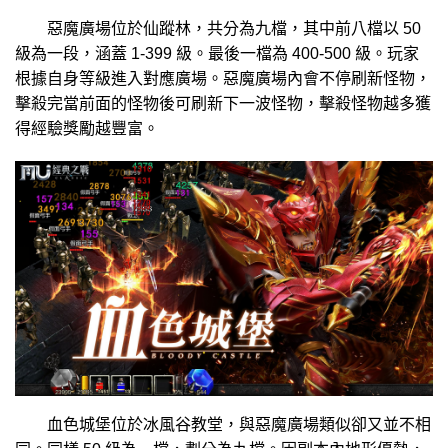
惡魔廣場位於仙蹤林，共分為九檔，其中前八檔以 50
級為一段，涵蓋 1-399 級。最後一檔為 400-500 級。玩家
根據自身等級進入對應廣場。惡魔廣場內會不停刷新怪物，
擊殺完當前面的怪物後可刷新下一波怪物，擊殺怪物越多獲
得經驗獎勵越豐富。
血色城堡位於冰風谷教堂，與惡魔廣場類似卻又並不相