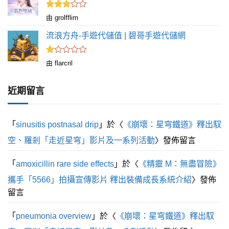
評分
由 grolfflim
滿
3
分 5
流浪方舟-手遊代儲值 | 碧哥手遊代儲網
評
由 flarcril
分
1
滿
近期留言
分
5
「
sinusitis postnasal drip
」於〈
《崩壞：星穹鐵道》釋出馭
空、羅剎「走近星穹」影片及一系列活動
〉發佈留言
「
amoxicillin rare side effects
」於〈
《精靈 M：無盡冒險》
攜手「5566」拍攝宣傳影片 釋出裝備成長系統介紹
〉發佈
留言
「
pneumonia overview
」於〈
《崩壞：星穹鐵道》釋出馭