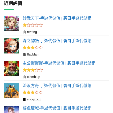
近期評價
妙戰天下-手遊代儲值 | 碧哥手遊代儲網
評
由 testing
分
1
森之物語-手遊代儲值 | 碧哥手遊代儲網
滿
分
5
評分
由 flapblam
滿
3
分 5
主公衝衝衝-手遊代儲值 | 碧哥手遊代儲網
評分
由 clomblup
滿
3
分 5
流浪方舟-手遊代儲值 | 碧哥手遊代儲網
評分
由 snogzopz
滿
3
分 5
暮色雙城-手遊代儲值 | 碧哥手遊代儲網