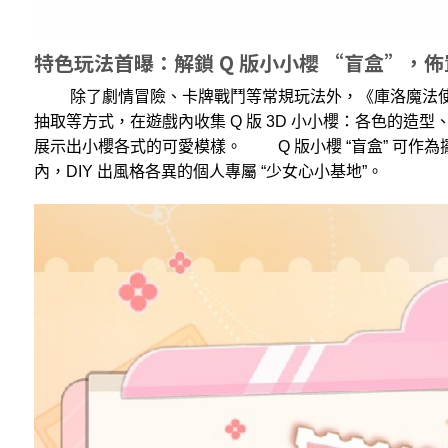
特色玩法首曝：解鎖 Q 版小小櫻 “盲盒”，
除了劇情冒險、卡牌戰鬥等常規玩法外，《庫洛魔法使
抽取等方式，在遊戲內收集 Q 版 3D 小小櫻：各色的造型
展示出小櫻各式的可愛模樣。 Q 版小櫻 “盲盒” 可作
內，DIY 出風格各異的個人專屬 “少女心小基地”。