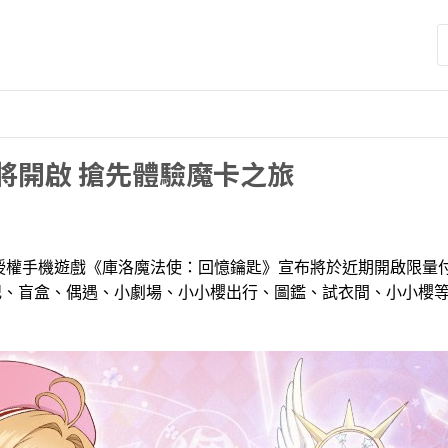
搜
尋
關
鍵
字
將開啟 搶先體驗魔卡之旅
權手機遊戲《庫洛魔法使：回憶鑰匙》宣布將於近期開啟限量
記、盲盒、偶遇、小劇場、小小櫻出行、圖鑑、試衣間、小小櫻