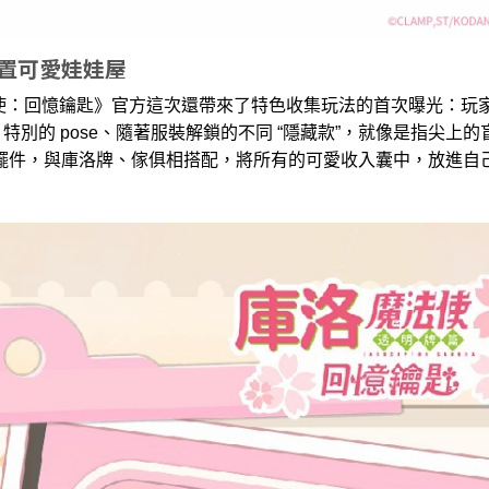
佈置可愛娃娃屋
：回憶鑰匙》官方這次還帶來了特色收集玩法的首次曝光：玩
、特別的 pose、隨著服裝解鎖的不同 “隱藏款”，就像是指尖上
為擺件，與庫洛牌、傢俱相搭配，將所有的可愛收入囊中，放進自