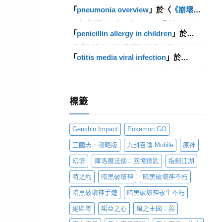
〈
《精靈 M：無盡冒險》攜手「5566」拍
「
pneumonia overview
」於〈
《崩壞：
攝宣傳影片 釋出裝備成長系統介紹
〉發佈
留言
星穹鐵道》釋出馭空、羅剎「走近星穹」
「
penicillin allergy in children
」於
影片及一系列活動
〉發佈留言
〈
《崩壞：星穹鐵道》釋出馭空、羅剎
「
otitis media viral infection
」於
「走近星穹」影片及一系列活動
〉發佈留
言
〈
MMORPG 新作《神蹟：血舞者》正式
上市 預告明日開啟軍團領地戰玩法「亡命
殺」活動
〉發佈留言
標籤
Genshin Impact
Pokemon GO
三國志．戰略版
九封召喚 Mobile
原神
幻塔
庫洛魔法使：回憶鑰匙
指劍江湖
時之約
暗黑破壞神
暗黑破壞神不朽
暗黑破壞神手遊
暗黑破壞神永生不朽
絕區零
諾亞之心
風之王國：燕