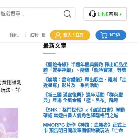
:
錢包:
紅利:
登入 / 註冊
NT$
0
點
最新文章
《靈蛇奇緣》半週年慶典開啟 釋出紅品坐
騎「雲夢神鯤」、隨機「龍吟寶箱」等獎
勵
《崩壞：星穹鐵道》釋出馭空、羅剎「走
付費刪檔測
20
Comments
近星穹」影片及一系列活動
等玩法，詳
23
Comments
《新三國 漢室復興》週年活動「群英慶
典」登場 全新金將「極・呂布」降臨
19
Comments
《SNK：格鬥世代》x《幽遊白書》聯動
確認 幽遊白書人氣角色降臨格鬥之城
22
Comments
MMORPG 新作《神蹟：血舞者》正式上
市 預告明日開啟軍團領地戰玩法「亡命
殺」活動