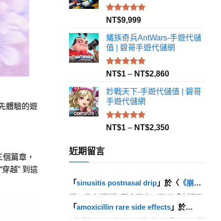
評分
5.00
NT$
9,999
滿分 5
蟻族奇兵AntWars-手遊代儲
值 | 碧哥手遊代儲網
評分
5.00
NT$
1
–
NT$
2,860
滿分 5
妙戰天下-手遊代儲值 | 碧哥
手遊代儲網
搶先體驗的遊
評分
4.85
NT$
1
–
NT$
2,350
滿分 5
近期留言
三個篇章，
穿越” 到這
「
sinusitis postnasal drip
」於〈
《崩
壞：星穹鐵道》釋出馭空、羅剎「走近星
「
amoxicillin rare side effects
」於
穹」影片及一系列活動
〉發佈留言