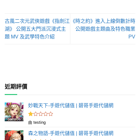
古風二次元武俠遊戲《指劍江
《時之約》進入上線倒數計時
湖》 公開五大門派沉浸式主
公開遊戲主題曲及特色職業
題 MV 及武學特色介紹
PV
近期評價
妙戰天下-手遊代儲值 | 碧哥手遊代儲網
評
由 testing
分
1
森之物語-手遊代儲值 | 碧哥手遊代儲網
滿