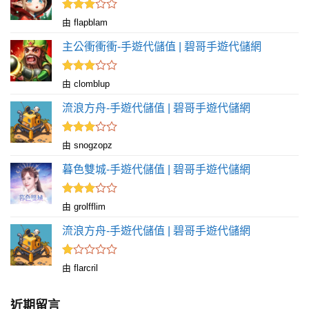
分
5
評分
由 flapblam
滿
3
分 5
主公衝衝衝-手遊代儲值 | 碧哥手遊代儲網
評分
由 clomblup
滿
3
分 5
流浪方舟-手遊代儲值 | 碧哥手遊代儲網
評分
由 snogzopz
滿
3
分 5
暮色雙城-手遊代儲值 | 碧哥手遊代儲網
評分
由 grolfflim
滿
3
分 5
流浪方舟-手遊代儲值 | 碧哥手遊代儲網
評
由 flarcril
分
1
滿
近期留言