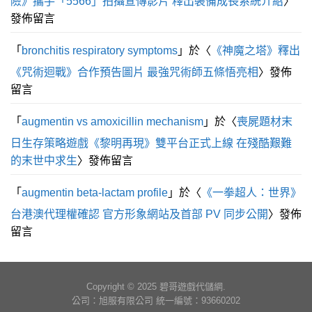
險》攜手「5566」拍攝宣傳影片 釋出裝備成長系統介紹
〉
發佈留言
「
bronchitis respiratory symptoms
」於〈
《神魔之塔》釋出
《咒術迴戰》合作預告圖片 最強咒術師五條悟亮相
〉發佈
留言
「
augmentin vs amoxicillin mechanism
」於〈
喪屍題材末
日生存策略遊戲《黎明再現》雙平台正式上線 在殘酷艱難
的末世中求生
〉發佈留言
「
augmentin beta‑lactam profile
」於〈
《一拳超人：世界》
台港澳代理權確認 官方形象網站及首部 PV 同步公開
〉發佈
留言