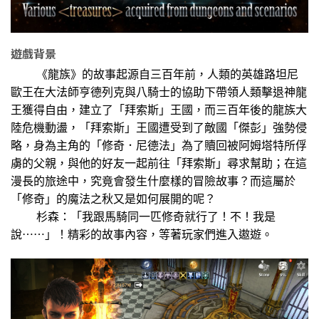
遊戲背景
《龍族》的故事起源自三百年前，人類的英雄路坦尼
歐王在大法師亨德列克與八騎士的協助下帶領人類擊退神龍
王獲得自由，建立了「拜索斯」王國，而三百年後的龍族大
陸危機動盪，「拜索斯」王國遭受到了敵國「傑彭」強勢侵
略，身為主角的「修奇．尼德法」為了贖回被阿姆塔特所俘
虜的父親，與他的好友一起前往「拜索斯」尋求幫助；在這
漫長的旅途中，究竟會發生什麼樣的冒險故事？而這屬於
「修奇」的魔法之秋又是如何展開的呢？
杉森：「我跟馬騎同一匹修奇就行了！不！我是
說⋯⋯」！精彩的故事內容，等著玩家們進入遨遊。