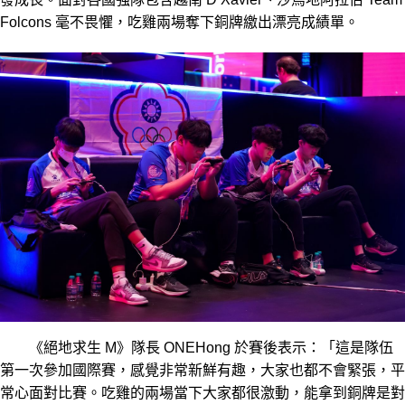
Folcons 毫不畏懼，吃雞兩場奪下銅牌繳出漂亮成績單。
《絕地求生 M》隊長 ONEHong 於賽後表示：「這是隊伍
第一次參加國際賽，感覺非常新鮮有趣，大家也都不會緊張，平
常心面對比賽。吃雞的兩場當下大家都很激動，能拿到銅牌是對