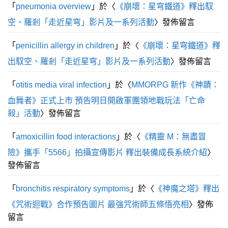
「
pneumonia overview
」於〈
《崩壞：星穹鐵道》釋出馭
空、羅剎「走近星穹」影片及一系列活動
〉發佈留言
「
penicillin allergy in children
」於〈
《崩壞：星穹鐵道》釋
出馭空、羅剎「走近星穹」影片及一系列活動
〉發佈留言
「
otitis media viral infection
」於〈
MMORPG 新作《神蹟：
血舞者》正式上市 預告明日開啟軍團領地戰玩法「亡命
殺」活動
〉發佈留言
「
amoxicillin food interactions
」於〈
《精靈 M：無盡冒
險》攜手「5566」拍攝宣傳影片 釋出裝備成長系統介紹
〉
發佈留言
「
bronchitis respiratory symptoms
」於〈
《神魔之塔》釋出
《咒術迴戰》合作預告圖片 最強咒術師五條悟亮相
〉發佈
留言