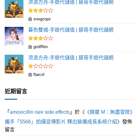
分 5
流浪方舟-手遊代儲值 | 碧哥手遊代儲網
評分
由 snogzopz
滿
3
分 5
暮色雙城-手遊代儲值 | 碧哥手遊代儲網
評分
由 grolfflim
滿
3
分 5
流浪方舟-手遊代儲值 | 碧哥手遊代儲網
評
由 flarcril
分
1
滿
近期留言
分
5
「
amoxicillin rare side effects
」於〈
《精靈 M：無盡冒險》
攜手「5566」拍攝宣傳影片 釋出裝備成長系統介紹
〉發佈
留言