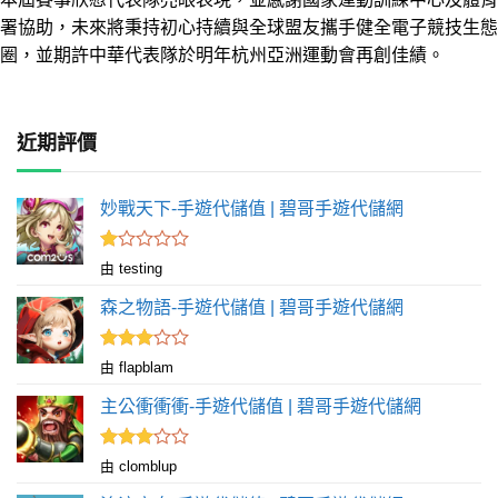
署協助，未來將秉持初心持續與全球盟友攜手健全電子競技生態
圈，並期許中華代表隊於明年杭州亞洲運動會再創佳績。
近期評價
妙戰天下-手遊代儲值 | 碧哥手遊代儲網
評
由 testing
分
1
森之物語-手遊代儲值 | 碧哥手遊代儲網
滿
分
5
評分
由 flapblam
滿
3
分 5
主公衝衝衝-手遊代儲值 | 碧哥手遊代儲網
評分
由 clomblup
滿
3