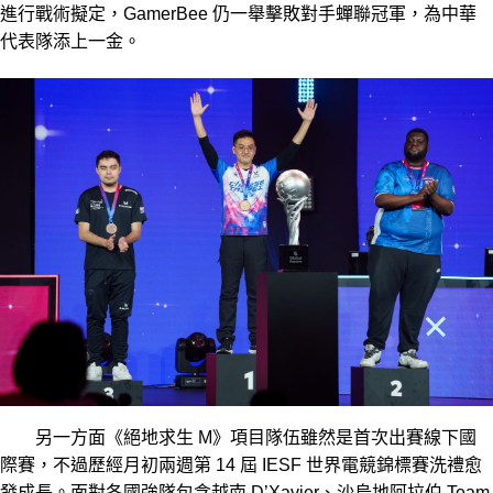
進行戰術擬定，GamerBee 仍一舉擊敗對手蟬聯冠軍，為中華
代表隊添上一金。
另一方面《絕地求生 M》項目隊伍雖然是首次出賽線下國
際賽，不過歷經月初兩週第 14 屆 IESF 世界電競錦標賽洗禮愈
發成長。面對各國強隊包含越南 D’Xavier、沙烏地阿拉伯 Team