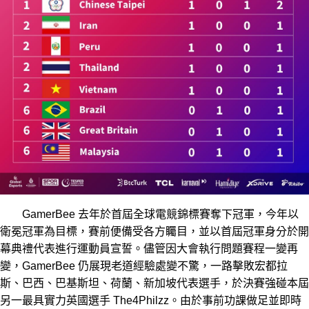
GamerBee 去年於首屆全球電競錦標賽奪下冠軍，今年以
衛冕冠軍為目標，賽前便備受各方矚目，並以首屆冠軍身分於開
幕典禮代表進行運動員宣誓。儘管因大會執行問題賽程一變再
變，GamerBee 仍展現老道經驗處變不驚，一路擊敗宏都拉
斯、巴西、巴基斯坦、荷蘭、新加坡代表選手，於決賽強碰本屆
另一最具實力英國選手 The4Philzz。由於事前功課做足並即時