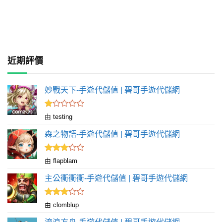
近期評價
妙戰天下-手遊代儲值 | 碧哥手遊代儲網
評
由 testing
分
1
森之物語-手遊代儲值 | 碧哥手遊代儲網
滿
分
5
評分
由 flapblam
滿
3
分 5
主公衝衝衝-手遊代儲值 | 碧哥手遊代儲網
評分
由 clomblup
滿
3
分 5