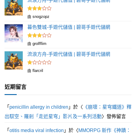
流浪方舟-手遊代儲值 | 碧哥手遊代儲網
評分
由 snogzopz
滿
3
分 5
暮色雙城-手遊代儲值 | 碧哥手遊代儲網
評分
由 grolfflim
滿
3
分 5
流浪方舟-手遊代儲值 | 碧哥手遊代儲網
評
由 flarcril
分
1
滿
近期留言
分
5
「
penicillin allergy in children
」於〈
《崩壞：星穹鐵道》釋
出馭空、羅剎「走近星穹」影片及一系列活動
〉發佈留言
「
otitis media viral infection
」於〈
MMORPG 新作《神蹟：