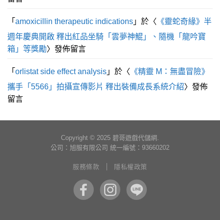
「
amoxicillin therapeutic indications
」於〈
《靈蛇奇緣》半
週年慶典開啟 釋出紅品坐騎「雲夢神鯤」、隨機「龍吟寶
箱」等獎勵
〉發佈留言
「
orlistat side effect analysis
」於〈
《精靈 M：無盡冒險》
攜手「5566」拍攝宣傳影片 釋出裝備成長系統介紹
〉發佈
留言
服務條款
隱私權政策