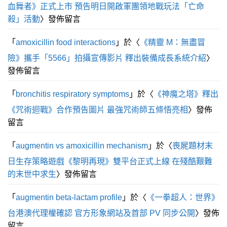
血舞者》正式上市 預告明日開啟軍團領地戰玩法「亡命
殺」活動
〉發佈留言
「
amoxicillin food interactions
」於〈
《精靈 M：無盡冒
險》攜手「5566」拍攝宣傳影片 釋出裝備成長系統介紹
〉
發佈留言
「
bronchitis respiratory symptoms
」於〈
《神魔之塔》釋出
《咒術迴戰》合作預告圖片 最強咒術師五條悟亮相
〉發佈
留言
「
augmentin vs amoxicillin mechanism
」於〈
喪屍題材末
日生存策略遊戲《黎明再現》雙平台正式上線 在殘酷艱難
的末世中求生
〉發佈留言
「
augmentin beta‑lactam profile
」於〈
《一拳超人：世界》
台港澳代理權確認 官方形象網站及首部 PV 同步公開
〉發佈
留言