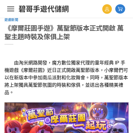
Skip
to
content
遊戲新聞
《摩爾莊園手遊》萬聖節版本正式開啟 萬
聖主題時裝及傢俱上架
由淘米網路開發，魔方數位獨家代理的童年經典 IP 手
機遊戲《摩爾莊園》近日正式開啟萬聖節版本，小摩爾們可
以在新版本中參加南瓜派對和化妝舞會。同時，萬聖節版本
將上架獨具萬聖節氛圍的時裝和傢俱，並送出各種精美禮
品。