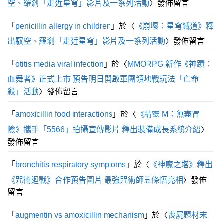
空、羅剎「走近星穹」影片及一系列活動
〉發佈留言
「
penicillin allergy in children
」於〈
《崩壞：星穹鐵道》釋
出馭空、羅剎「走近星穹」影片及一系列活動
〉發佈留言
「
otitis media viral infection
」於〈
MMORPG 新作《神蹟：
血舞者》正式上市 預告明日開啟軍團領地戰玩法「亡命
殺」活動
〉發佈留言
「
amoxicillin food interactions
」於〈
《精靈 M：無盡冒
險》攜手「5566」拍攝宣傳影片 釋出裝備成長系統介紹
〉
發佈留言
「
bronchitis respiratory symptoms
」於〈
《神魔之塔》釋出
《咒術迴戰》合作預告圖片 最強咒術師五條悟亮相
〉發佈
留言
「
augmentin vs amoxicillin mechanism
」於〈
喪屍題材末