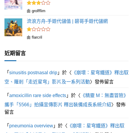
評分
由 grolfflim
滿
3
分 5
流浪方舟-手遊代儲值 | 碧哥手遊代儲網
評
由 flarcril
分
1
滿
近期留言
分
5
「
sinusitis postnasal drip
」於〈
《崩壞：星穹鐵道》釋出馭
空、羅剎「走近星穹」影片及一系列活動
〉發佈留言
「
amoxicillin rare side effects
」於〈
《精靈 M：無盡冒險》
攜手「5566」拍攝宣傳影片 釋出裝備成長系統介紹
〉發佈
留言
「
pneumonia overview
」於〈
《崩壞：星穹鐵道》釋出馭