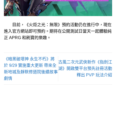
目前，《火炬之光：無限》預約活動仍在進行中，現在
進入官方網站即可預約。期待在公開測試日當天一起體驗純
正 APRG 和刷寶的樂趣。
《暗黑破壞神 永生不朽》將
古風二次元武俠新作《指劍江
於 9/29 實施重大更新 帶來全
湖》開啟雙平台預先註冊活動
新地城及靜默修道院後續故事
釋出 PVP 玩法介紹
劇情