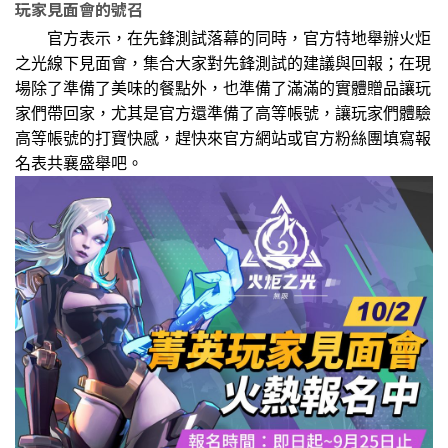
玩家見面會的號召
官方表示，在先鋒測試落幕的同時，官方特地舉辦火炬
之光線下見面會，集合大家對先鋒測試的建議與回報；在現
場除了準備了美味的餐點外，也準備了滿滿的實體贈品讓玩
家們帶回家，尤其是官方還準備了高等帳號，讓玩家們體驗
高等帳號的打寶快感，趕快來官方網站或官方粉絲團填寫報
名表共襄盛舉吧。