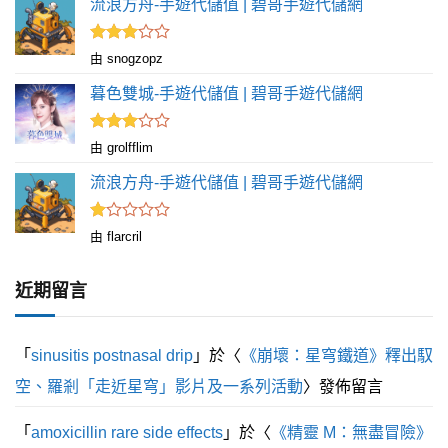
流浪方舟-手遊代儲值 | 碧哥手遊代儲網
評分
由 snogzopz
滿
3
分 5
暮色雙城-手遊代儲值 | 碧哥手遊代儲網
評分
由 grolfflim
滿
3
分 5
流浪方舟-手遊代儲值 | 碧哥手遊代儲網
評
由 flarcril
分
1
滿
近期留言
分
5
「
sinusitis postnasal drip
」於〈
《崩壞：星穹鐵道》釋出馭
空、羅剎「走近星穹」影片及一系列活動
〉發佈留言
「
amoxicillin rare side effects
」於〈
《精靈 M：無盡冒險》