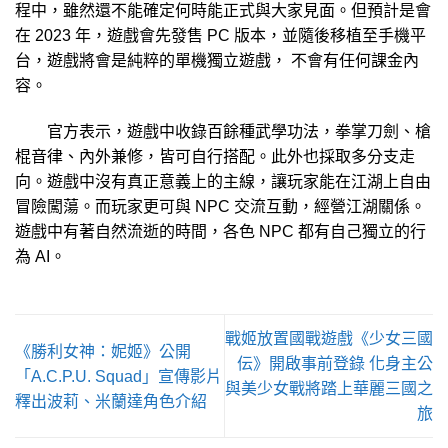
程中，雖然還不能確定何時能正式與大家見面。但預計是會
在 2023 年，遊戲會先發售 PC 版本，並隨後移植至手機平
台，遊戲將會是純粹的單機獨立遊戲， 不會有任何課金內
容。
官方表示，遊戲中收錄百餘種武學功法，拳掌刀劍、槍
棍音律、內外兼修，皆可自行搭配。此外也採取多分支走
向。遊戲中沒有真正意義上的主線，讓玩家能在江湖上自由
冒險闖蕩。而玩家更可與 NPC 交流互動，經營江湖關係。
遊戲中有著自然流逝的時間，各色 NPC 都有自己獨立的行
為 AI。
戰姬放置國戰遊戲《少女三國
《勝利女神：妮姬》公開
伝》開啟事前登錄 化身主公
「A.C.P.U. Squad」宣傳影片
與美少女戰將踏上華麗三國之
釋出波莉、米蘭達角色介紹
旅