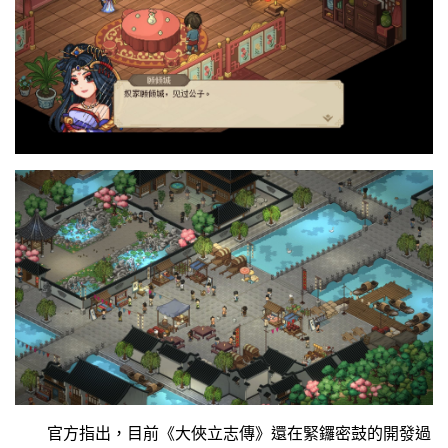
官方指出，目前《大俠立志傳》還在緊鑼密鼓的開發過