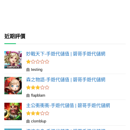
近期評價
妙戰天下-手遊代儲值 | 碧哥手遊代儲網
評
由 testing
分
1
森之物語-手遊代儲值 | 碧哥手遊代儲網
滿
分
5
評分
由 flapblam
滿
3
分 5
主公衝衝衝-手遊代儲值 | 碧哥手遊代儲網
評分
由 clomblup
滿
3
分 5