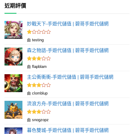
近期評價
妙戰天下-手遊代儲值 | 碧哥手遊代儲網
評
由 testing
分
1
森之物語-手遊代儲值 | 碧哥手遊代儲網
滿
分
5
評分
由 flapblam
滿
3
分 5
主公衝衝衝-手遊代儲值 | 碧哥手遊代儲網
評分
由 clomblup
滿
3
分 5
流浪方舟-手遊代儲值 | 碧哥手遊代儲網
評分
由 snogzopz
滿
3
分 5
暮色雙城-手遊代儲值 | 碧哥手遊代儲網