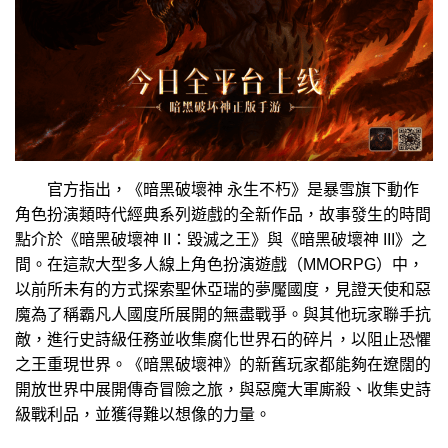
官方指出，《暗黑破壞神 永生不朽》是暴雪旗下動作
角色扮演類時代經典系列遊戲的全新作品，故事發生的時間
點介於《暗黑破壞神 II：毀滅之王》與《暗黑破壞神 III》之
間。在這款大型多人線上角色扮演遊戲（MMORPG）中，
以前所未有的方式探索聖休亞瑞的夢魘國度，見證天使和惡
魔為了稱霸凡人國度所展開的無盡戰爭。與其他玩家聯手抗
敵，進行史詩級任務並收集腐化世界石的碎片，以阻止恐懼
之王重現世界。《暗黑破壞神》的新舊玩家都能夠在遼闊的
開放世界中展開傳奇冒險之旅，與惡魔大軍廝殺、收集史詩
級戰利品，並獲得難以想像的力量。