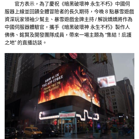
官方表示，為了慶祝《暗黑破壞神 永生不朽》中國伺
服器上線並回饋全體冒險者的長久期待，今晚 8 點暴雪遊戲
資深玩家領袖少幫主、暴雪遊戲金牌主持 / 解說嬌嬌將作為
中國伺服器體驗官，攜手《暗黑破壞神 永生不朽》製作人
佛佛、銘賢及開發團隊成員，帶來一場主題為 “集結！庇護
之地” 的直播訪談。