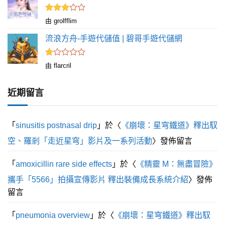
評分
由 grolfflim
滿
3
分 5
流浪方舟-手遊代儲值 | 碧哥手遊代儲網
評
由 flarcril
分
1
滿
近期留言
分
5
「
sinusitis postnasal drip
」於〈
《崩壞：星穹鐵道》釋出馭
空、羅剎「走近星穹」影片及一系列活動
〉發佈留言
「
amoxicillin rare side effects
」於〈
《精靈 M：無盡冒險》
攜手「5566」拍攝宣傳影片 釋出裝備成長系統介紹
〉發佈
留言
「
pneumonia overview
」於〈
《崩壞：星穹鐵道》釋出馭