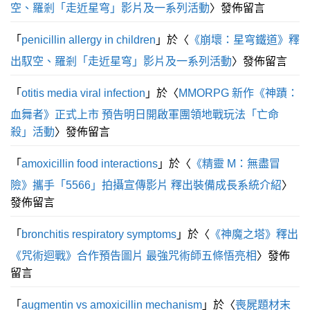
空、羅剎「走近星穹」影片及一系列活動
〉發佈留言
「
penicillin allergy in children
」於〈
《崩壞：星穹鐵道》釋
出馭空、羅剎「走近星穹」影片及一系列活動
〉發佈留言
「
otitis media viral infection
」於〈
MMORPG 新作《神蹟：
血舞者》正式上市 預告明日開啟軍團領地戰玩法「亡命
殺」活動
〉發佈留言
「
amoxicillin food interactions
」於〈
《精靈 M：無盡冒
險》攜手「5566」拍攝宣傳影片 釋出裝備成長系統介紹
〉
發佈留言
「
bronchitis respiratory symptoms
」於〈
《神魔之塔》釋出
《咒術迴戰》合作預告圖片 最強咒術師五條悟亮相
〉發佈
留言
「
augmentin vs amoxicillin mechanism
」於〈
喪屍題材末