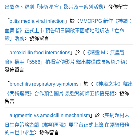
出馭空、羅剎「走近星穹」影片及一系列活動
〉發佈留言
「
otitis media viral infection
」於〈
MMORPG 新作《神蹟：
血舞者》正式上市 預告明日開啟軍團領地戰玩法「亡命
殺」活動
〉發佈留言
「
amoxicillin food interactions
」於〈
《精靈 M：無盡冒
險》攜手「5566」拍攝宣傳影片 釋出裝備成長系統介紹
〉
發佈留言
「
bronchitis respiratory symptoms
」於〈
《神魔之塔》釋出
《咒術迴戰》合作預告圖片 最強咒術師五條悟亮相
〉發佈
留言
「
augmentin vs amoxicillin mechanism
」於〈
喪屍題材末
日生存策略遊戲《黎明再現》雙平台正式上線 在殘酷艱難
的末世中求生
〉發佈留言