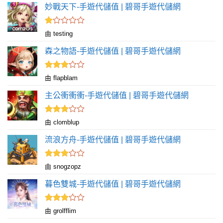
妙戰天下-手遊代儲值 | 碧哥手遊代儲網
評
由 testing
分
1
森之物語-手遊代儲值 | 碧哥手遊代儲網
滿
分
5
評分
由 flapblam
滿
3
分 5
主公衝衝衝-手遊代儲值 | 碧哥手遊代儲網
評分
由 clomblup
滿
3
分 5
流浪方舟-手遊代儲值 | 碧哥手遊代儲網
評分
由 snogzopz
滿
3
分 5
暮色雙城-手遊代儲值 | 碧哥手遊代儲網
評分
由 grolfflim
滿
3