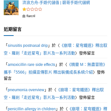
分 5
流浪方舟-手遊代儲值 | 碧哥手遊代儲網
評
由 flarcril
分
1
滿
近期留言
分
5
「
sinusitis postnasal drip
」於〈
《崩壞：星穹鐵道》釋出馭
空、羅剎「走近星穹」影片及一系列活動
〉發佈留言
「
amoxicillin rare side effects
」於〈
《精靈 M：無盡冒險》
攜手「5566」拍攝宣傳影片 釋出裝備成長系統介紹
〉發佈
留言
「
pneumonia overview
」於〈
《崩壞：星穹鐵道》釋出馭
空、羅剎「走近星穹」影片及一系列活動
〉發佈留言
「
penicillin allergy in children
」於〈
《崩壞：星穹鐵道》釋