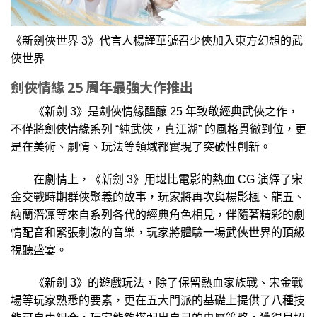
《新劍俠世界 3》代言人楊謹華號召少俠加入東方幻想的武
俠世界
劍俠情緣 25 周年最強大作推出
《新劍 3》是劍俠情緣醞釀 25 年致敬經典武俠之作，
不僅將劍俠情緣系列 “純武俠，真江湖” 的風格貫徹到位，更
是在美術、劇情、玩法等領域都實現了突破性創新。
在劇情上，《新劍 3》用堪比電影的熱血 CG 演繹了宋
金交戰時期群俠聚義的故事，玩家將再次與楊影楓、龍五、
納蘭潛凜等來自系列各代的經典角色相見，伴隨著精彩的劇
情配音和緊張刺激的音樂，玩家將體驗一場武俠世界的頂級
視聽盛宴。
《新劍 3》的遊戲玩法，除了保留熱血家族戰、宋金戰
場等玩家熟悉的要素，更在五大門派的基礎上提供了八種技