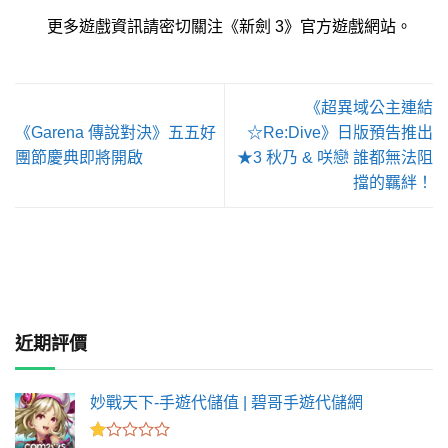
更多遊戲資訊請密切關注《新劍 3》官方遊戲網站。
《超異域公主連結
《Garena 傳說對決》五五好
☆Re:Dive》日版預告推出
團節慶典即將開啟
★3 秋乃 & 咲戀 誰都無法阻
擋的羈絆！
近期評價
妙戰天下-手遊代儲值 | 碧哥手遊代儲網