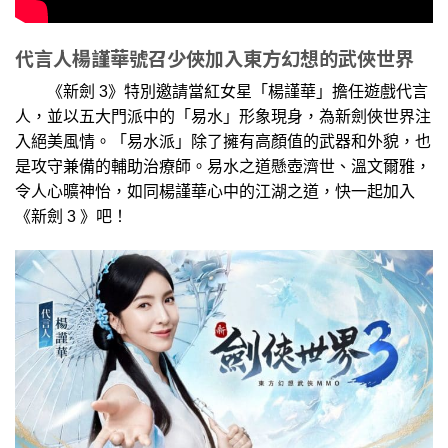
代言人楊謹華號召少俠加入東方幻想的武俠世界
《新劍 3》特別邀請當紅女星「楊謹華」擔任遊戲代言
人，並以五大門派中的「易水」形象現身，為新劍俠世界注
入絕美風情。「易水派」除了擁有高顏值的武器和外貌，也
是攻守兼備的輔助治療師。易水之道懸壺濟世、溫文爾雅，
令人心曠神怡，如同楊謹華心中的江湖之道，快一起加入
《新劍 3 》吧！