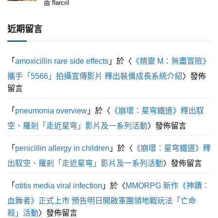
評
由 flarcril
分
1
滿
近期留言
分
5
「
amoxicillin rare side effects
」於〈
《精靈 M：無盡冒險》
攜手「5566」拍攝宣傳影片 釋出裝備成長系統介紹
〉發佈
留言
「
pneumonia overview
」於〈
《崩壞：星穹鐵道》釋出馭
空、羅剎「走近星穹」影片及一系列活動
〉發佈留言
「
penicillin allergy in children
」於〈
《崩壞：星穹鐵道》釋
出馭空、羅剎「走近星穹」影片及一系列活動
〉發佈留言
「
otitis media viral infection
」於〈
MMORPG 新作《神蹟：
血舞者》正式上市 預告明日開啟軍團領地戰玩法「亡命
殺」活動
〉發佈留言