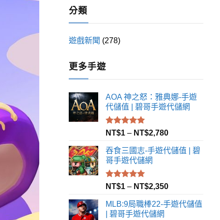
24
Comments
分類
遊戲新聞
(278)
更多手遊
AOA 神之怒：雅典娜-手遊
代儲值 | 碧哥手遊代儲網
評分
5.00
NT$
1
–
NT$
2,780
滿分 5
吞食三國志-手遊代儲值 | 碧
哥手遊代儲網
評分
5.00
NT$
1
–
NT$
2,350
滿分 5
MLB:9局職棒22-手遊代儲值
| 碧哥手遊代儲網