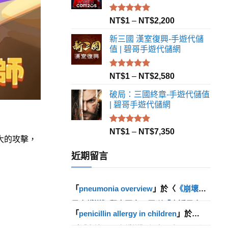
評分
5.00
NT$
1
–
NT$
2,200
滿分 5
新三國 漢室復興-手遊代儲
值 | 碧哥手遊代儲網
評分
5.00
NT$
1
–
NT$
2,580
滿分 5
破局：三國終章-手遊代儲值
| 碧哥手遊代儲網
評分
5.00
NT$
1
–
NT$
7,350
大的攻擊，
滿分 5
近期留言
「
pneumonia overview
」於〈
《崩壞：
星穹鐵道》釋出馭空、羅剎「走近星穹」
「
penicillin allergy in children
」於
影片及一系列活動
〉發佈留言