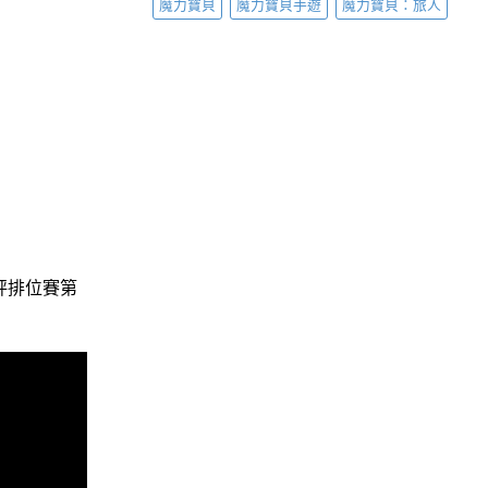
魔力寶貝
魔力寶貝手遊
魔力寶貝：旅人
砰排位賽第