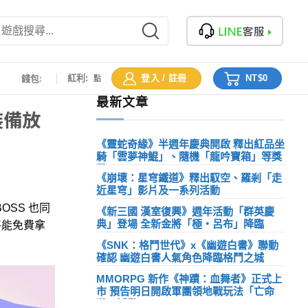
:
錢包:
紅利:
登入 / 註冊
NT$
0
點
最新文章
裝備放
《靈蛇奇緣》半週年慶典開啟 釋出紅品坐
騎「雲夢神鯤」、隨機「龍吟寶箱」等獎
勵
《崩壞：星穹鐵道》釋出馭空、羅剎「走
20
Comments
近星穹」影片及一系列活動
22
Comments
OSS 也同
《新三國 漢室復興》週年活動「群英慶
典」登場 全新金將「極・呂布」降臨
將能免費拿
19
Comments
《SNK：格鬥世代》x《幽遊白書》聯動
確認 幽遊白書人氣角色降臨格鬥之城
22
Comments
MMORPG 新作《神蹟：血舞者》正式上
市 預告明日開啟軍團領地戰玩法「亡命
殺」活動