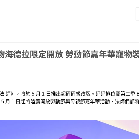
搜
尋
關
鍵
字
寵物海德拉限定開放 勞動節嘉年華寵物
 砰 法 師》，將於 5 月 1 日推出超砰砰級改版。砰砰排位賽第二季 B
 5 月 1 日起將陸續開放勞動節與母親節嘉年華活動，法師們都