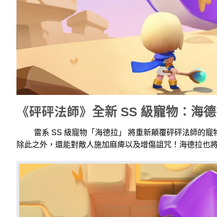
《砰砰法師》
全新 SS 級寵物：海
雷系 SS 級寵物「海德拉」 將重新顛覆砰砰法師的寵
除此之外，還能對敵人施加麻痺以及增傷詛咒！海德拉也將在限