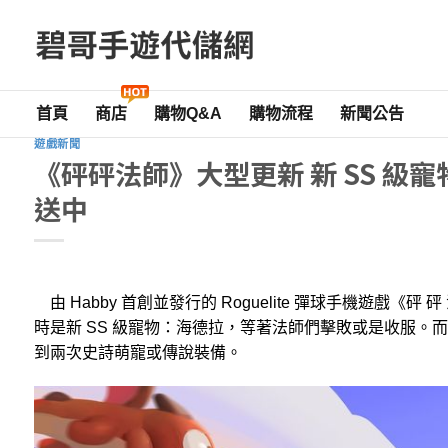
Skip
to
content
首頁
商店
購物Q&A
購物流程
新聞公告
遊戲新聞
《砰砰法師》大型更新 新 SS 級
送中
由 Habby 首創並發行的 Roguelite 彈球手機遊戲《砰
時是新 SS 級寵物：海德拉，等著法師們擊敗或是收服。而
到兩次史詩萌寵或傳說裝備。