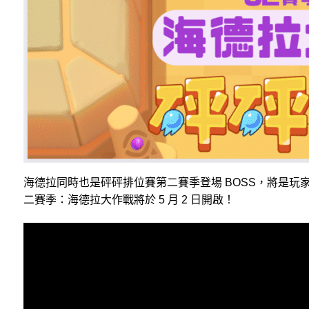
海德拉同時也是砰砰排位賽第二賽季登場 BOSS，將是
二賽季：海德拉大作戰將於 5 月 2 日開啟！