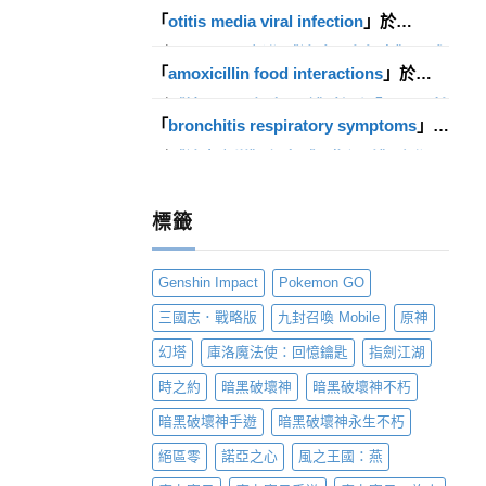
〈
《崩壞：星穹鐵道》釋出馭空、羅剎
「
otitis media viral infection
」於
「走近星穹」影片及一系列活動
〉發佈留
言
〈
MMORPG 新作《神蹟：血舞者》正式
「
amoxicillin food interactions
」於
上市 預告明日開啟軍團領地戰玩法「亡命
殺」活動
〈
《精靈 M：無盡冒險》攜手「5566」拍
〉發佈留言
「
bronchitis respiratory symptoms
」於
攝宣傳影片 釋出裝備成長系統介紹
〉發佈
留言
〈
《神魔之塔》釋出《咒術迴戰》合作預
告圖片 最強咒術師五條悟亮相
〉發佈留言
標籤
Genshin Impact
Pokemon GO
三國志．戰略版
九封召喚 Mobile
原神
幻塔
庫洛魔法使：回憶鑰匙
指劍江湖
時之約
暗黑破壞神
暗黑破壞神不朽
暗黑破壞神手遊
暗黑破壞神永生不朽
絕區零
諾亞之心
風之王國：燕